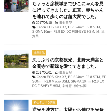
ちょっと彦根城までひこにゃんを見
に行ってきました。正直、赤ちゃん
を連れて歩くのは超大変でした。
2017/06/10
-
撮影日記
Canon EOS Kiss X7
,
EF-S24mm F2.8 STM
,
SIGMA 10mm F2.8 EX DC FISHEYE HSM
,
城
,
滋
賀県
撮影日記
久しぶりの京都観光。北野天満宮と
金閣寺で新緑を愛でてきました。
2017/06/01
-
撮影日記
Canon EOS Kiss X7
,
EF-S24mm F2.8 STM
,
EF-
S60mm F2.8 Macro USM
,
SIGMA 10mm F2.8 EX
DC FISHEYE HSM
,
京都府
,
神社仏閣
初心者カメラ講座
逆光を味方に。太陽から伸びる光条