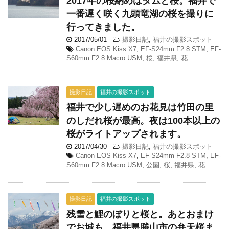
2017年の桜納めはダムと桜。福井で
一番遅く咲く九頭竜湖の桜を撮りに
行ってきました。
2017/05/01
-
撮影日記
,
福井の撮影スポット
Canon EOS Kiss X7
,
EF-S24mm F2.8 STM
,
EF-
S60mm F2.8 Macro USM
,
桜
,
福井県
,
花
撮影日記
福井の撮影スポット
福井で少し遅めのお花見は竹田の里
のしだれ桜が最高。夜は100本以上の
桜がライトアップされます。
2017/04/30
-
撮影日記
,
福井の撮影スポット
Canon EOS Kiss X7
,
EF-S24mm F2.8 STM
,
EF-
S60mm F2.8 Macro USM
,
公園
,
桜
,
福井県
,
花
撮影日記
福井の撮影スポット
残雪と鯉のぼりと桜と。あとおまけ
でお城も。福井県勝山市の弁天桜ま