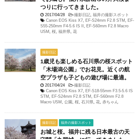
つりに行ってきました。
2017/04/28
-
撮影日記
,
福井の撮影スポット
Canon EOS Kiss X7
,
EF-S24mm F2.8 STM
,
EF-
S55-250mm F4-5.6 IS II
,
EF-S60mm F2.8 Macro
USM
,
桜
,
福井県
,
花
撮影日記
1歳児も楽しめる石川県の桜スポット
「木場潟公園」でお花見。近くの航
空プラザも子どもの遊び場に最適。
2017/04/24
-
撮影日記
Canon EOS Kiss X7
,
EF-S18-55mm F3.5-5.6 IS
STM
,
EF-S24mm F2.8 STM
,
EF-S60mm F2.8
Macro USM
,
公園
,
桜
,
石川県
,
花
,
赤ちゃん
撮影日記
福井の撮影スポット
お城と桜。福井に残る日本最古の天