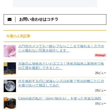
お問い合わせはコチラ
今週の人気記事
入門用カメラでも一眼レフならここまで撮れる！スマホ
じゃ撮れない写真を紹介します。
Pickup!
大阪の工場夜景といえばココ！堺泉北臨海工業地帯で夜
の工場を撮影してきました。
25ビュー
月を撮影するのに望遠レンズは必要？焦点距離ごとに月
を撮り比べて検証してみた
23ビュー
Canon派の私が「Sony NEX-5T」を使った率直な感想
21ビュー