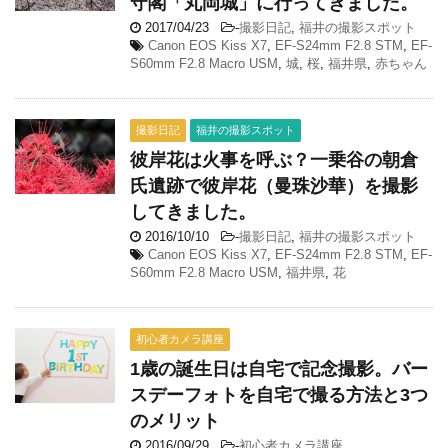
守閣「丸岡城」に行ってきました。
2017/04/23
-
撮影日記
,
福井の撮影スポット
Canon EOS Kiss X7
,
EF-S24mm F2.8 STM
,
EF-
S60mm F2.8 Macro USM
,
城
,
桜
,
福井県
,
赤ちゃん
撮影日記
福井の撮影スポット
彼岸花は火事を呼ぶ？一乗谷の朝倉
氏遺跡で彼岸花（曼珠沙華）を撮影
してきました。
2016/10/10
-
撮影日記
,
福井の撮影スポット
Canon EOS Kiss X7
,
EF-S24mm F2.8 STM
,
EF-
S60mm F2.8 Macro USM
,
福井県
,
花
初心者カメラ講座
1歳の誕生日は自宅で記念撮影。バー
スデーフォトを自宅で撮る方法と3つ
のメリット
2016/09/29
-
初心者カメラ講座