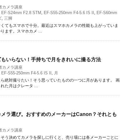
者カメラ講座
,
EF-S24mm F2.8 STM
,
EF-S55-250mm F4-5.6 IS II
,
EF-S60mm
ズ
,
三脚
なくてもスマホで十分。最近はスマホカメラの性能も上がっていま
ます。スマホカメ ...
ズもいらない！手持ちで月をきれいに撮る方法
者カメラ講座
,
EF-S55-250mm F4-5.6 IS II
,
月
ら絶対撮りたい！そう思っていたものの一つに月があります。 画
た月はクレータ ...
メラ選び。おすすめのメーカーはCanon？それとも
者カメラ講座
！そう決めてカメラを探しに行くと、売り場には各メーカーごとに