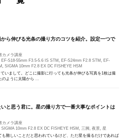
」 一覧
陽から伸びる光条の撮り方のコツを紹介。設定一つで
者カメラ講座
,
EF-S18-55mm F3.5-5.6 IS STM
,
EF-S24mm F2.8 STM
,
EF-
M
,
SIGMA 10mm F2.8 EX DC FISHEYE HSM
っていまして。どこに撮影に行っても光条が伸びる写真を1枚は撮
のように太陽から ...
たいと思う君に。星の撮り方で一番大事なポイントは
者カメラ講座
,
SIGMA 10mm F2.8 EX DC FISHEYE HSM
,
三脚
,
夜景
,
星
ても難しいことだと思われているけど、ただ星を撮るだけであれば