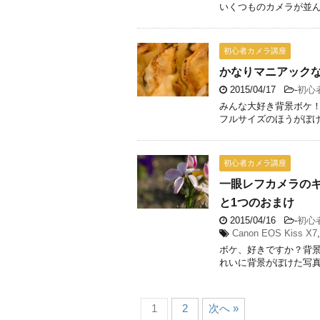
いくつものカメラが並んで
初心者カメラ講座
かなりマニアック
2015/04/17
-
初心
みんな大好き背景ボケ！
フルサイズのほうがぼけや
初心者カメラ講座
一眼レフカメラの
と1つのおまけ
2015/04/16
-
初心
Canon EOS Kiss X7
ボケ、好きですか？背景
れいに背景がぼけた写真が
1
2
次へ »