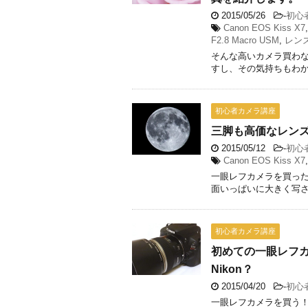
2015/05/26
-
初心
Canon EOS Kiss X7
F2.8 Macro USM
,
レン
そんな高いカメラ買わ
すし、その気持ちもわかり
初心者カメラ講座
三脚も高価なレン
2015/05/12
-
初心
Canon EOS Kiss X7
一眼レフカメラを買った
面いっぱいに大きく写され
初心者カメラ講座
初めての一眼レフカ
Nikon？
2015/04/20
-
初心
一眼レフカメラを買う