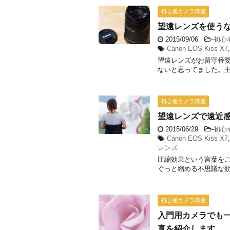
初心者カメラ講座
望遠レンズを使うな
2015/09/06
-
初心
Canon EOS Kiss X7
望遠レンズがお留守番要
ないと思ってました。主に
初心者カメラ講座
望遠レンズで遠近
2015/06/29
-
初心
Canon EOS Kiss X7
レンズ
圧縮効果という言葉をご
ぐっと縮める不思議な効果
初心者カメラ講座
入門用カメラでも
真を紹介します。