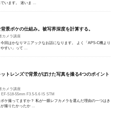
います。 迷いま ...
な背景ボケの仕組み。被写界深度を計算する。
者カメラ講座
今回はかなりマニアックなお話になります。 よく「APS-C機より
すい」って ...
キットレンズで背景がぼけた写真を撮る4つのポイント
者カメラ講座
,
EF-S18-55mm F3.5-5.6 IS STM
ボケ撮ってますか？ 私が一眼レフカメラを選んだ理由の一つはき
撮りたかったか ...