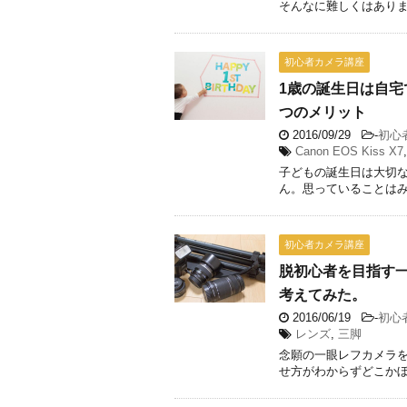
そんなに難しくはありませ
初心者カメラ講座
1歳の誕生日は自宅
つのメリット
2016/09/29
-
初心
Canon EOS Kiss X7
子どもの誕生日は大切な
ん。思っていることはみー
初心者カメラ講座
脱初心者を目指す
考えてみた。
2016/06/19
-
初心
レンズ
,
三脚
念願の一眼レフカメラを
せ方がわからずどこかぼや