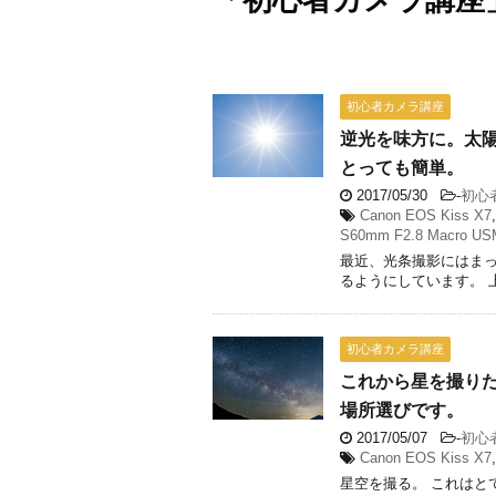
「初心者カメラ講座
初心者カメラ講座
逆光を味方に。太
とっても簡単。
2017/05/30
-
初心
Canon EOS Kiss X7
S60mm F2.8 Macro US
最近、光条撮影にはま
るようにしています。 上
初心者カメラ講座
これから星を撮り
場所選びです。
2017/05/07
-
初心
Canon EOS Kiss X7
星空を撮る。 これはと