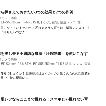
ら押さえておきたい3つの効果と7つの作例
者カメラ講座
,
EF-S55-250mm F4-5.6 IS II
,
レンズ
,
動物
,
望遠レンズ
,
花
員になっていませんか？ 私はカメラを買う前、望遠レンズはいら
撮りたいのは人 ...
感を消し去る不思議な魔法「圧縮効果」を使いこなす
者カメラ講座
,
EF-S24mm F2.8 STM
,
EF-S55-250mm F4-5.6 IS II
,
レンズ
,
望遠
存知でしょうか？ 圧縮効果は近くのものと遠くのものの距離感を
で、特に望遠レ ...
一眼レフならここまで撮れる！スマホじゃ撮れない写