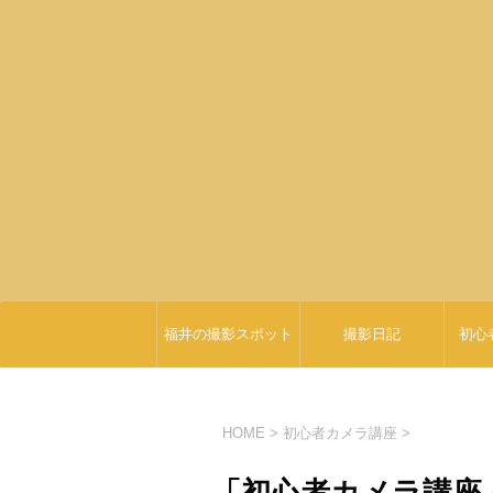
福井の撮影スポット
撮影日記
初心
HOME
>
初心者カメラ講座
>