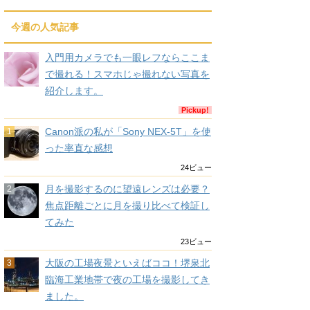
今週の人気記事
入門用カメラでも一眼レフならここま
で撮れる！スマホじゃ撮れない写真を
紹介します。
Pickup!
Canon派の私が「Sony NEX-5T」を使
った率直な感想
24ビュー
月を撮影するのに望遠レンズは必要？
焦点距離ごとに月を撮り比べて検証し
てみた
23ビュー
大阪の工場夜景といえばココ！堺泉北
臨海工業地帯で夜の工場を撮影してき
ました。