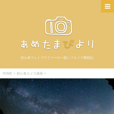
初心者フォトグラファーの一眼レフカメラ奮闘記
HOME
>
初心者カメラ講座
>