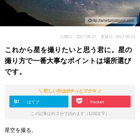
http://ametamabiyori.com
公開日：2017.05.07
更新日: 2017.06.11
これから星を撮りたいと思う君に。星の
撮り方で一番大事なポイントは場所選び
です。
＼ 忙しい方はポチっとブクマ ／
B!
はてブ
Pocket
この記事は約 3 分で読めます（1240文字）
星空を撮る。