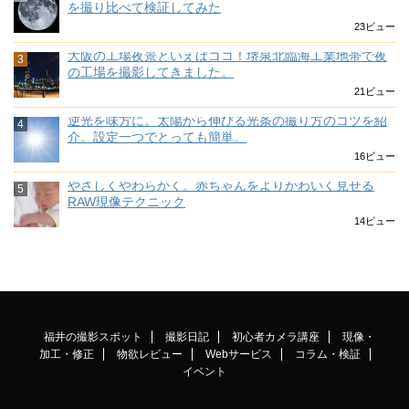
を撮り比べて検証してみた
23ビュー
大阪の工場夜景といえばココ！堺泉北臨海工業地帯で夜
の工場を撮影してきました。
21ビュー
逆光を味方に。太陽から伸びる光条の撮り方のコツを紹
介。設定一つでとっても簡単。
16ビュー
やさしくやわらかく。赤ちゃんをよりかわいく見せる
RAW現像テクニック
14ビュー
福井の撮影スポット
撮影日記
初心者カメラ講座
現像・
加工・修正
物欲レビュー
Webサービス
コラム・検証
イベント