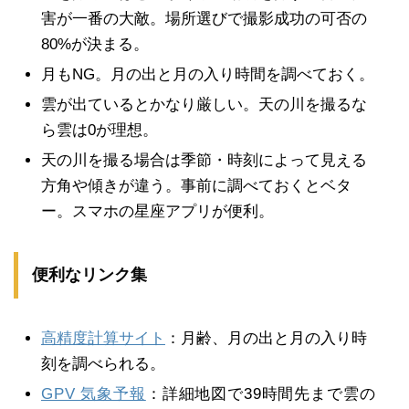
害が一番の大敵。場所選びで撮影成功の可否の
80%が決まる。
月もNG。月の出と月の入り時間を調べておく。
雲が出ているとかなり厳しい。天の川を撮るな
ら雲は0が理想。
天の川を撮る場合は季節・時刻によって見える
方角や傾きが違う。事前に調べておくとベタ
ー。スマホの星座アプリが便利。
便利なリンク集
高精度計算サイト
：月齢、月の出と月の入り時
刻を調べられる。
GPV 気象予報
：詳細地図で39時間先まで雲の