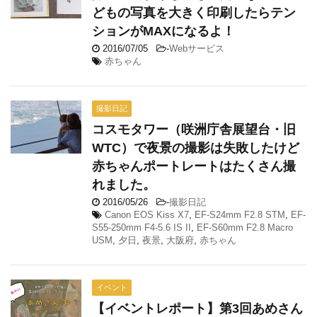
どもの写真を大きく印刷したらテン
ションがMAXになるよ！
2016/07/05
-
Webサービス
赤ちゃん
撮影日記
コスモタワー（咲洲庁舎展望台・旧
WTC）で夜景の撮影は失敗したけど
赤ちゃんポートレートはたくさん撮
れました。
2016/05/26
-
撮影日記
Canon EOS Kiss X7
,
EF-S24mm F2.8 STM
,
EF-
S55-250mm F4-5.6 IS II
,
EF-S60mm F2.8 Macro
USM
,
夕日
,
夜景
,
大阪府
,
赤ちゃん
イベント
【イベントレポート】第3回あめさん