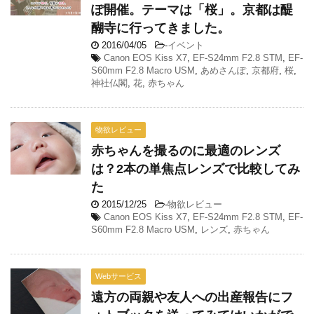
ぽ開催。テーマは「桜」。京都は醍
醐寺に行ってきました。
2016/04/05
-
イベント
Canon EOS Kiss X7
,
EF-S24mm F2.8 STM
,
EF-
S60mm F2.8 Macro USM
,
あめさんぽ
,
京都府
,
桜
,
神社仏閣
,
花
,
赤ちゃん
物欲レビュー
赤ちゃんを撮るのに最適のレンズ
は？2本の単焦点レンズで比較してみ
た
2015/12/25
-
物欲レビュー
Canon EOS Kiss X7
,
EF-S24mm F2.8 STM
,
EF-
S60mm F2.8 Macro USM
,
レンズ
,
赤ちゃん
Webサービス
遠方の両親や友人への出産報告にフ