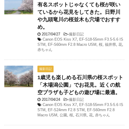
有名スポットじゃなくても桜が咲い
ているから花見をしてきた。日野川
や九頭竜川の桜並木も穴場でおすす
め。
2017/04/27
-
撮影日記
Canon EOS Kiss X7
,
EF-S18-55mm F3.5-5.6 IS
STM
,
EF-S60mm F2.8 Macro USM
,
桜
,
福井県
,
花
,
赤ちゃん
撮影日記
1歳児も楽しめる石川県の桜スポット
「木場潟公園」でお花見。近くの航
空プラザも子どもの遊び場に最適。
2017/04/24
-
撮影日記
Canon EOS Kiss X7
,
EF-S18-55mm F3.5-5.6 IS
STM
,
EF-S24mm F2.8 STM
,
EF-S60mm F2.8
Macro USM
,
公園
,
桜
,
石川県
,
花
,
赤ちゃん