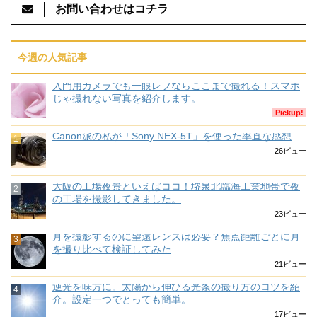
お問い合わせはコチラ
今週の人気記事
入門用カメラでも一眼レフならここまで撮れる！スマホ
じゃ撮れない写真を紹介します。
Pickup!
Canon派の私が「Sony NEX-5T」を使った率直な感想
26ビュー
大阪の工場夜景といえばココ！堺泉北臨海工業地帯で夜
の工場を撮影してきました。
23ビュー
月を撮影するのに望遠レンズは必要？焦点距離ごとに月
を撮り比べて検証してみた
21ビュー
逆光を味方に。太陽から伸びる光条の撮り方のコツを紹
介。設定一つでとっても簡単。
17ビュー