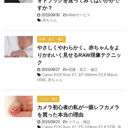
ォトブックを送ってみてはいかがで
すか？
2015/09/30
-
Webサービス
赤ちゃん
現像・加工・修正
やさしくやわらかく。赤ちゃんをよ
りかわいく見せるRAW現像テクニッ
ク
2015/09/27
-
現像・加工・修正
Canon EOS Kiss X7
,
EF-S60mm F2.8 Macro
USM
,
赤ちゃん
コラム・検証
カメラ初心者の私が一眼レフカメラ
を買った本当の理由
2015/09/23
-
コラム・検証
Canon EOS Kiss X7
,
EF-S24mm F2.8 STM
,
赤