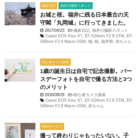
撮影日記
福井の撮影スポット
お城と桜。福井に残る日本最古の天
守閣「丸岡城」に行ってきました。
2017/04/23
-
撮影日記
,
福井の撮影スポット
Canon EOS Kiss X7
,
EF-S24mm F2.8 STM
,
EF-
S60mm F2.8 Macro USM
,
城
,
桜
,
福井県
,
赤ちゃん
初心者カメラ講座
1歳の誕生日は自宅で記念撮影。バー
スデーフォトを自宅で撮る方法と3つ
のメリット
2016/09/29
-
初心者カメラ講座
Canon EOS Kiss X7
,
EF-S24mm F2.8 STM
,
EF-
S60mm F2.8 Macro USM
,
赤ちゃん
Webサービス
撮って終わりじゃもったいない。子