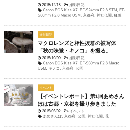
2015/12/15
-
撮影日記
Canon EOS Kiss X7
,
EF-S24mm F2.8 STM
,
EF-
S60mm F2.8 Macro USM
,
京都府
,
神社仏閣
,
紅葉
撮影日記
マクロレンズと相性抜群の被写体
「秋の味覚・キノコ」を撮る。
2015/10/09
-
撮影日記
Canon EOS Kiss X7
,
EF-S60mm F2.8 Macro
USM
,
キノコ
,
京都府
,
公園
イベント
【イベントレポート】第1回あめさん
ぽは古都・京都を撮り歩きました
2015/06/02
-
イベント
あめさんぽ
,
京都府
,
公園
,
神社仏閣
,
花