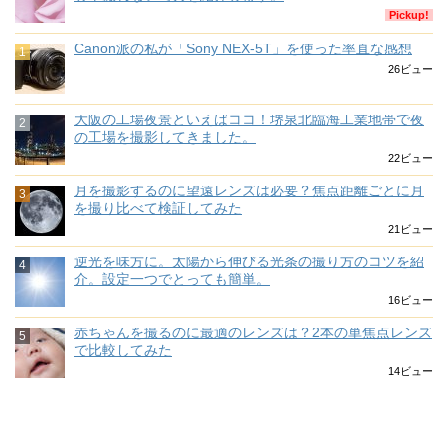
Pickup!
Canon派の私が「Sony NEX-5T」を使った率直な感想
26ビュー
大阪の工場夜景といえばココ！堺泉北臨海工業地帯で夜
の工場を撮影してきました。
22ビュー
月を撮影するのに望遠レンズは必要？焦点距離ごとに月
を撮り比べて検証してみた
21ビュー
逆光を味方に。太陽から伸びる光条の撮り方のコツを紹
介。設定一つでとっても簡単。
16ビュー
赤ちゃんを撮るのに最適のレンズは？2本の単焦点レンズ
で比較してみた
14ビュー