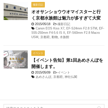
撮影日記
オオサンショウウオマイスターと行
く京都水族館は魅力が多すぎて大変
2015/05/18
-
撮影日記
Canon EOS Kiss X7
,
EF-S24mm F2.8 STM
,
EF-
S55-250mm F4-5.6 IS II
,
EF-S60mm F2.8 Macro
USM
,
京都府
,
動物
,
水族館
イベント
【イベント告知】第1回あめさんぽを
開催します。
2015/05/09
-
イベント
あめさんぽ
,
京都府
,
神社仏閣