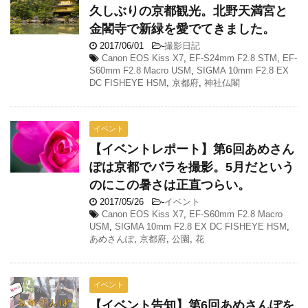
久しぶりの京都観光。北野天満宮と
金閣寺で新緑を愛でてきました。
2017/06/01
-
撮影日記
Canon EOS Kiss X7
,
EF-S24mm F2.8 STM
,
EF-
S60mm F2.8 Macro USM
,
SIGMA 10mm F2.8 EX
DC FISHEYE HSM
,
京都府
,
神社仏閣
イベント
【イベントレポート】第6回あめさん
ぽは京都でバラを撮影。5月だという
のにこの暑さは正直つらい。
2017/05/26
-
イベント
Canon EOS Kiss X7
,
EF-S60mm F2.8 Macro
USM
,
SIGMA 10mm F2.8 EX DC FISHEYE HSM
,
あめさんぽ
,
京都府
,
公園
,
花
イベント
【イベント告知】第6回あめさんぽを