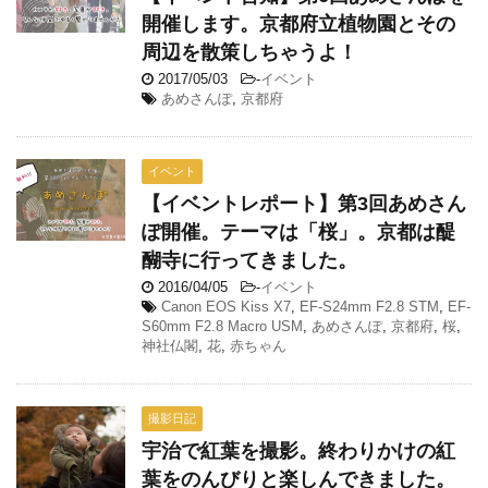
開催します。京都府立植物園とその
周辺を散策しちゃうよ！
2017/05/03
-
イベント
あめさんぽ
,
京都府
イベント
【イベントレポート】第3回あめさん
ぽ開催。テーマは「桜」。京都は醍
醐寺に行ってきました。
2016/04/05
-
イベント
Canon EOS Kiss X7
,
EF-S24mm F2.8 STM
,
EF-
S60mm F2.8 Macro USM
,
あめさんぽ
,
京都府
,
桜
,
神社仏閣
,
花
,
赤ちゃん
撮影日記
宇治で紅葉を撮影。終わりかけの紅
葉をのんびりと楽しんできました。