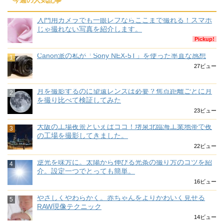
入門用カメラでも一眼レフならここまで撮れる！スマホ
じゃ撮れない写真を紹介します。
Pickup!
Canon派の私が「Sony NEX-5T」を使った率直な感想
27ビュー
月を撮影するのに望遠レンズは必要？焦点距離ごとに月
を撮り比べて検証してみた
23ビュー
大阪の工場夜景といえばココ！堺泉北臨海工業地帯で夜
の工場を撮影してきました。
22ビュー
逆光を味方に。太陽から伸びる光条の撮り方のコツを紹
介。設定一つでとっても簡単。
16ビュー
やさしくやわらかく。赤ちゃんをよりかわいく見せる
RAW現像テクニック
14ビュー