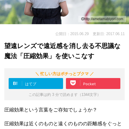
http://ametamabiyori.com
公開日：2015.06.29
更新日: 2017.06.11
望遠レンズで遠近感を消し去る不思議な
魔法「圧縮効果」を使いこなす
＼ 忙しい方はポチっとブクマ ／
B!
はてブ
Pocket
この記事は約 3 分で読めます（1344文字）
圧縮効果という言葉をご存知でしょうか？
圧縮効果は近くのものと遠くのものの距離感をぐっと