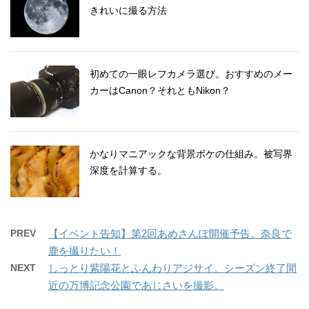
きれいに撮る方法
初めての一眼レフカメラ選び。おすすめのメー
カーはCanon？それともNikon？
かなりマニアックな背景ボケの仕組み。被写界
深度を計算する。
PREV
【イベント告知】第2回あめさんぽ開催予告。奈良で
鹿を撮りたい！
NEXT
しっとり紫陽花とふんわりアジサイ。シーズン終了間
近の万博記念公園であじさいを撮影。