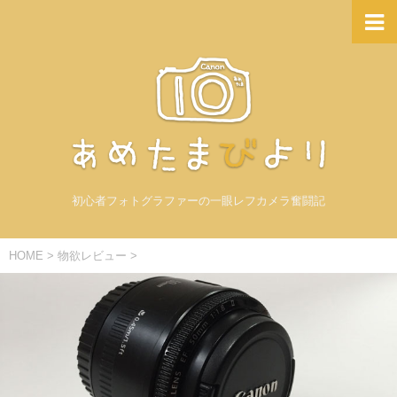
初心者フォトグラファーの一眼レフカメラ奮闘記
HOME
>
物欲レビュー
>