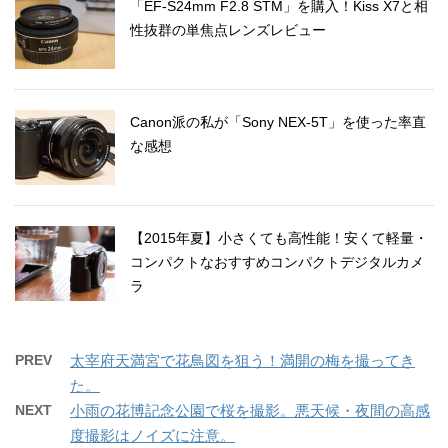
「EF-S24mm F2.8 STM」を購入！Kiss X7と相
性抜群の単焦点レンズレビュー
Canon派の私が「Sony NEX-5T」を使った率直
な感想
【2015年夏】小さくても高性能！安くて軽量・
コンパクトなおすすめコンパクトデジタルカメ
ラ
PREV
太宰府天満宮で花鳥図を狙う！満開の梅を撮ってき
た。
NEXT
小雨の花博記念公園で桜を撮影。悪天候・夜間の高感
度撮影はノイズに注意。