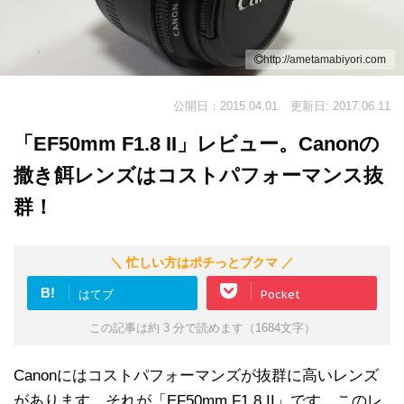
http://ametamabiyori.com
公開日：2015.04.01
更新日: 2017.06.11
「EF50mm F1.8 II」レビュー。Canonの
撒き餌レンズはコストパフォーマンス抜
群！
＼ 忙しい方はポチっとブクマ ／
B!
はてブ
Pocket
この記事は約 3 分で読めます（1684文字）
Canonにはコストパフォーマンズが抜群に高いレンズ
があります。それが「EF50mm F1.8 II」です。このレ