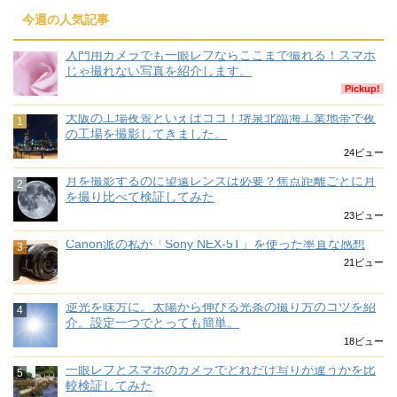
今週の人気記事
入門用カメラでも一眼レフならここまで撮れる！スマホ
じゃ撮れない写真を紹介します。
Pickup!
大阪の工場夜景といえばココ！堺泉北臨海工業地帯で夜
の工場を撮影してきました。
24ビュー
月を撮影するのに望遠レンズは必要？焦点距離ごとに月
を撮り比べて検証してみた
23ビュー
Canon派の私が「Sony NEX-5T」を使った率直な感想
21ビュー
逆光を味方に。太陽から伸びる光条の撮り方のコツを紹
介。設定一つでとっても簡単。
18ビュー
一眼レフとスマホのカメラでどれだけ写りが違うかを比
較検証してみた