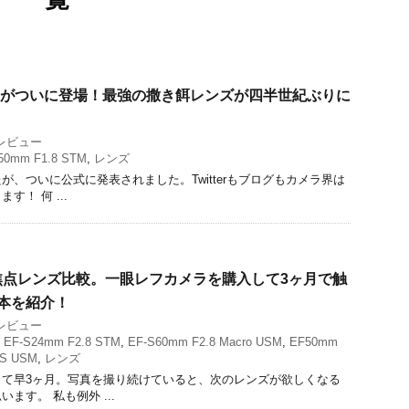
8 STMがついに登場！最強の撒き餌レンズが四半世紀ぶりに
レビュー
50mm F1.8 STM
,
レンズ
が、ついに公式に発表されました。Twitterもブログもカメラ界は
！ 何 ...
焦点レンズ比較。一眼レフカメラを購入して3ヶ月で触
本を紹介！
レビュー
,
EF-S24mm F2.8 STM
,
EF-S60mm F2.8 Macro USM
,
EF50mm
IS USM
,
レンズ
して早3ヶ月。写真を撮り続けていると、次のレンズが欲しくなる
ます。 私も例外 ...