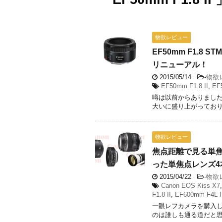
物欲レビュー
EF50mm F1.
リニューアル！
2015/05/14
-
物欲
EF50mm F1.8 II
,
EF
噂は以前からありました
大いに盛り上がっております
物欲レビュー
焦点距離で見る単
った単焦点レンズ4
2015/04/22
-
物欲
Canon EOS Kiss X7
F1.8 II
,
EF600mm F4L 
一眼レフカメラを購入
のは誰しも通る道だと思い