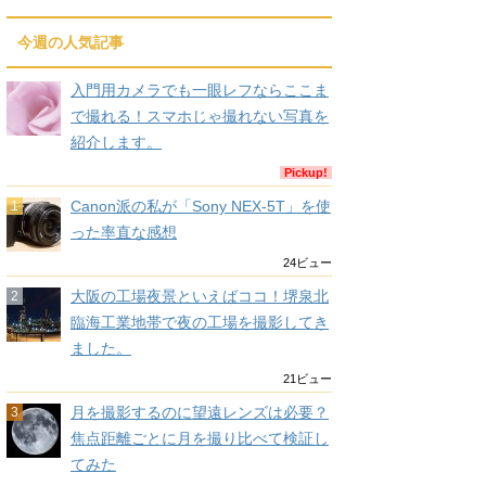
今週の人気記事
入門用カメラでも一眼レフならここま
で撮れる！スマホじゃ撮れない写真を
紹介します。
Pickup!
Canon派の私が「Sony NEX-5T」を使
った率直な感想
24ビュー
大阪の工場夜景といえばココ！堺泉北
臨海工業地帯で夜の工場を撮影してき
ました。
21ビュー
月を撮影するのに望遠レンズは必要？
焦点距離ごとに月を撮り比べて検証し
てみた