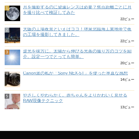
月を撮影するのに望遠レンズは必要？焦点距離ごとに月
を撮り比べて検証してみた
22ビュー
大阪の工場夜景といえばココ！堺泉北臨海工業地帯で夜
の工場を撮影してきました。
22ビュー
逆光を味方に。太陽から伸びる光条の撮り方のコツを紹
介。設定一つでとっても簡単。
20ビュー
Canon派の私が「Sony NEX-5T」を使った率直な感想
14ビュー
やさしくやわらかく。赤ちゃんをよりかわいく見せる
RAW現像テクニック
13ビュー