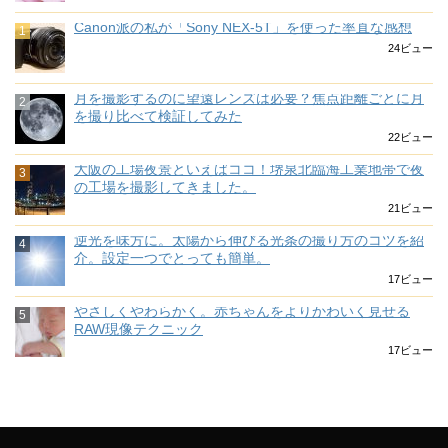
Canon派の私が「Sony NEX-5T」を使った率直な感想
24ビュー
月を撮影するのに望遠レンズは必要？焦点距離ごとに月
を撮り比べて検証してみた
22ビュー
大阪の工場夜景といえばココ！堺泉北臨海工業地帯で夜
の工場を撮影してきました。
21ビュー
逆光を味方に。太陽から伸びる光条の撮り方のコツを紹
介。設定一つでとっても簡単。
17ビュー
やさしくやわらかく。赤ちゃんをよりかわいく見せる
RAW現像テクニック
17ビュー