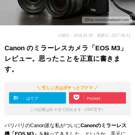
http://ametamabiyori.com
公開日：2016.01.20
更新日: 2017.06.11
Canon のミラーレスカメラ「EOS M3」
レビュー。思ったことを正直に書きま
す。
＼ 忙しい方はポチっとブクマ ／
B!
はてブ
Pocket
この記事は約 4 分で読めます（2347文字）
バリバリのCanon派な私がついに
Canonのミラーレス
機「EOS M3」
を触ってきました。というか、手元に