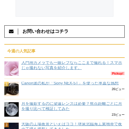
お問い合わせはコチラ
今週の人気記事
入門用カメラでも一眼レフならここまで撮れる！スマホ
じゃ撮れない写真を紹介します。
Pickup!
Canon派の私が「Sony NEX-5T」を使った率直な感想
26ビュー
月を撮影するのに望遠レンズは必要？焦点距離ごとに月
を撮り比べて検証してみた
23ビュー
大阪の工場夜景といえばココ！堺泉北臨海工業地帯で夜