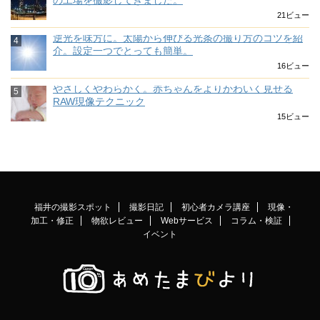
の工場を撮影してきました。
21ビュー
逆光を味方に。太陽から伸びる光条の撮り方のコツを紹
介。設定一つでとっても簡単。
16ビュー
やさしくやわらかく。赤ちゃんをよりかわいく見せる
RAW現像テクニック
15ビュー
福井の撮影スポット
撮影日記
初心者カメラ講座
現像・
加工・修正
物欲レビュー
Webサービス
コラム・検証
イベント