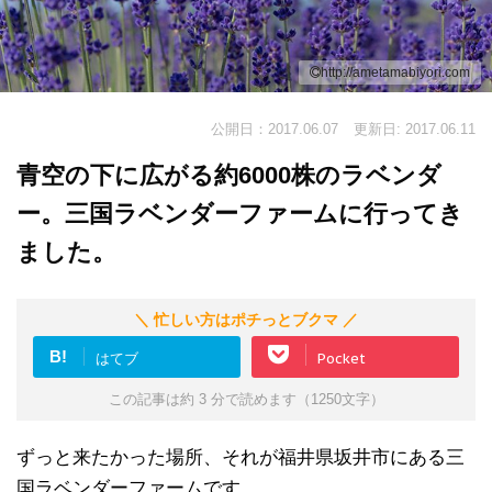
http://ametamabiyori.com
公開日：2017.06.07
更新日: 2017.06.11
青空の下に広がる約6000株のラベンダ
ー。三国ラベンダーファームに行ってき
ました。
＼ 忙しい方はポチっとブクマ ／
B!
はてブ
Pocket
この記事は約 3 分で読めます（1250文字）
ずっと来たかった場所、それが福井県坂井市にある三
国ラベンダーファームです。