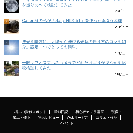
を撮り比べて検証してみた
23ビュー
Canon派の私が「Sony NEX-5T」を使った率直な感想
21ビュー
逆光を味方に。太陽から伸びる光条の撮り方のコツを紹
介。設定一つでとっても簡単。
17ビュー
一眼レフとスマホのカメラでどれだけ写りが違うかを比
較検証してみた
16ビュー
福井の撮影スポット
撮影日記
初心者カメラ講座
現像・
加工・修正
物欲レビュー
Webサービス
コラム・検証
イベント