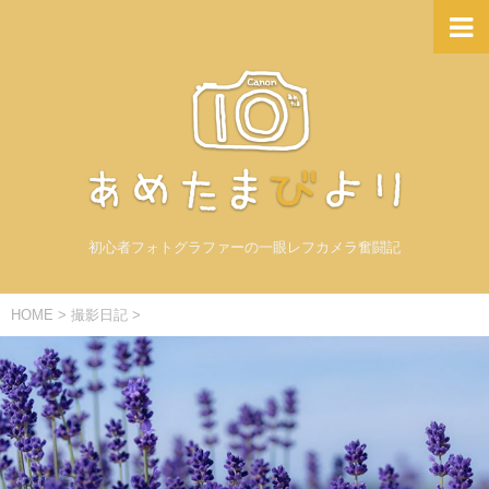
初心者フォトグラファーの一眼レフカメラ奮闘記
HOME
>
撮影日記
>